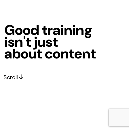
G
o
o
d
t
r
a
i
n
i
n
g
i
s
n
'
t
j
u
s
t
a
b
o
u
t
c
o
n
t
e
n
t
Scroll