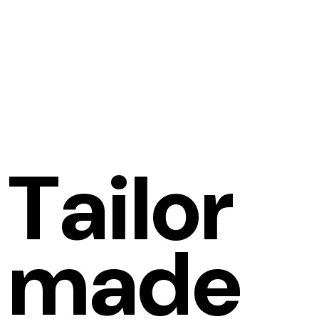
T
a
i
l
o
r
m
a
d
e