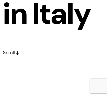
i
n
I
t
a
l
y
Scroll