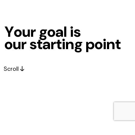
Y
o
u
r
g
o
a
l
i
s
o
u
r
s
t
a
r
t
i
n
g
p
o
i
n
t
Scroll